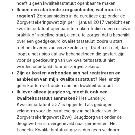
hoeft u geen kwaliteitsstatuut openbaar te maken.
Ik ben een startende zorgaanbieder, wat moet ik 
regelen?
 Zorgaanbieders in de curatieve ggz onder de 
Zorgverzekeringswet zijn per 1 januari 2017 verplicht een 
kwaliteitsstatuut openbaar te maken. Indien u een nieuwe 
praktijk of instelling start, dient u te zorgen dat u beschikt 
over een goedgekeurd kwaliteitsstatuut, zodra u start 
met het leveren van verzekerde zorg. Doet u dit niet, dan 
loopt u het risico dat uw behandelingen die gestart zijn 
voor de goedkeuring van uw kwaliteitsstatuut niet 
worden uitbetaald door de zorgverzekeraar.
Zijn er kosten verbonden aan het registreren en 
aanbieden van mijn kwaliteitsstatuut?
 Nee, er zijn 
geen kosten verbonden aan het kwaliteitsstatuut.     
Ik lever alleen jeugdzorg, moet ik ook een 
kwaliteitsstatuut aanmaken?
 Het Landelijk 
Kwaliteitsstatuut GGZ is opgesteld als gedragen 
veldnorm voor de curatieve ggz in het kader van de 
Zorgverzekeringswet (Zvw). Jeugdzorg valt onder de 
Jeugdwet en is overgeheveld naar gemeenten. Het 
Landelijk Kwaliteitsstatuut ggz is dus geen veldnorm 