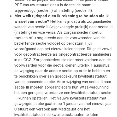
PDF van uw statuut ziet u in de titel de naam 
vrijgevestigd 
(sectie II)
 of instelling (sectie III).
Met welk tijdspad dien ik rekening te houden als ik
wissel van sectie?
Het kan zijn dat u als zorgaanbieder
wisselt van sectie II (vrijgevestigde praktijk) naar sectie III
(instelling) en vice versa. Als zorgaanbieder moet u
toetsen of u nog steeds aan de voorwaarden van de
betreffende sectie voldoet op
peildatum 1 juli
voorafgaand aan het nieuwe kalenderjaar. Dit geldt zowel
voor gecontracteerde als ongecontracteerde aanbieders
in de GGZ. Zorgaanbieders die niet meer voldoen aan de
voorwaarden voor die sectie, dienen
uiterlijk 1 augustus
de wijziging naar de andere sectie op orde te hebben en
te beschikken over een goedgekeurd kwaliteitsstatuut
van de passende sectie. Voor wijziging van sectie II naar
sectie III moeten zorgaanbieders hun Wtza-vergunning
hebben geregeld, voordat ze een kwaliteitsstatuut sectie
III kunnen opstellen. Het nieuwe kwaliteitsstatuut met
gewijzigde sectie gaat in op 1 januari van het nieuwe jaar.
U stuurt een verzoek aan Mediqeust om het
kwaliteitsstatuut / de kwaliteitsstatuuten te laten