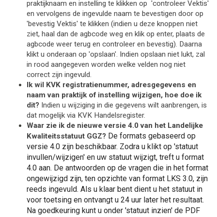
praktijknaam en instelling te klikken op  'controleer Vektis' 
en vervolgens de ingevulde naam te bevestigen door op 
'bevestig Vektis' te klikken 
(indien u deze knoppen niet 
ziet, haal dan de agbcode weg en klik op enter, plaats de 
agbcode weer terug en controleer en bevestig)
. Daarna 
klikt u onderaan op 'opslaan'. 
Indien opslaan niet lukt, zal
in rood aangegeven worden welke velden nog niet
correct zijn ingevuld.
Ik wil KVK registratienummer, adresgegevens en
naam van praktijk of instelling wijzigen, hoe doe ik
dit?
Indien u wijziging in die gegevens wilt aanbrengen, is
dat mogelijk via KVK Handelsregister.
Waar zie ik de nieuwe versie 4.0 van het Landelijke
De formats gebaseerd op
Kwaliteitsstatuut GGZ?
versie 4.0 zijn beschikbaar. Zodra u klikt op 'statuut
invullen/wijzigen'
en uw statuut wijzigt, treft u format
4.0 aan.
De antwoorden op de vragen die in het format
ongewijzigd zijn, ten opzichte van format LKS 3.0, zijn
reeds ingevuld. Als u klaar bent dient u het statuut in
voor toetsing en ontvangt u 24 uur later het resultaat.
Na goedkeuring kunt u onder 'statuut inzien' de PDF