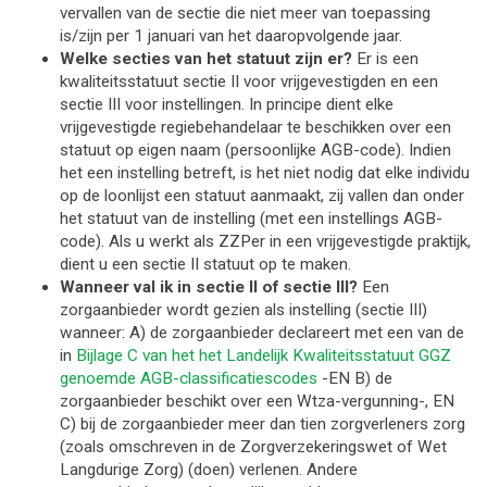
vervallen van de sectie die niet meer van toepassing
is/zijn per 1 januari van het daaropvolgende jaar.
Welke secties van het statuut zijn er?
Er is een
kwaliteitsstatuut sectie II voor vrijgevestigden en een
sectie III voor instellingen. In principe dient elke
vrijgevestigde regiebehandelaar te beschikken over een
statuut op eigen naam (persoonlijke AGB-code). Indien
het een instelling betreft, is het niet nodig dat elke individu
o
p de loonlijst e
en statuut aanmaakt, zij vallen dan onder
het statuut van de instelling (met een instellings AGB-
code). Als u werkt als ZZPer in een vrijgevestigde praktijk,
dient u een sectie II statuut op te maken.
Wanneer val ik in sectie II of sectie III?
Een
zorgaanbieder wordt gezien als instelling (sectie III)
wanneer: A) de zorgaanbieder declareert met een van de
in
Bijlage C van het het Landelijk Kwaliteitsstatuut GGZ
genoemde AGB-classificatiescodes
-EN B) de
zorgaanbieder beschikt over een Wtza-vergunning-, EN
C) bij de zorgaanbieder meer dan tien zorgverleners zorg
(zoals omschreven in de Zorgverzekeringswet of Wet
Langdurige Zorg) (doen) verlenen. Andere