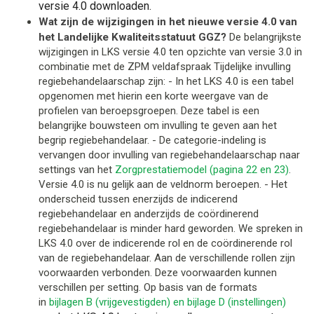
versie 4.0 downloaden.
Wat zijn de wijzigingen in het nieuwe versie 4.0 van
het Landelijke Kwaliteitsstatuut GGZ?
De belangrijkste
wijzigingen in LKS versie 4.0 ten opzichte van versie 3.0 in
combinatie met de ZPM veldafspraak Tijdelijke invulling
regiebehandelaarschap zijn: - In het LKS 4.0 is een tabel
opgenomen met hierin een korte weergave van de
profielen van beroepsgroepen. Deze tabel is een
belangrijke bouwsteen om invulling te geven aan het
begrip regiebehandelaar. - De categorie-indeling is
vervangen door invulling van regiebehandelaarschap naar
settings van het
Zorgprestatiemodel (pagina 22 en 23
)
.
Versie 4.0 is nu gelijk aan de veldnorm beroepen. - Het
onderscheid tussen enerzijds de indicerend
regiebehandelaar en anderzijds de coördinerend
regiebehandelaar is minder hard geworden. We spreken in
LKS 4.0 over de indicerende rol en de coördinerende rol
van de regiebehandelaar. Aan de verschillende rollen zijn
voorwaarden verbonden. Deze voorwaarden kunnen
verschillen per setting. Op basis van de formats
in
bijlagen B (vrijgevestigden) en bijlage D (instellingen)