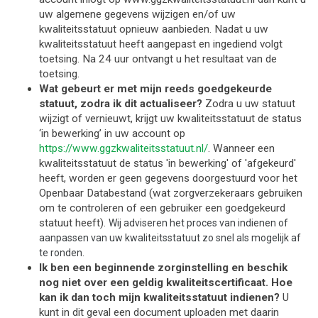
uw algemene gegevens wijzigen en/of uw 
kwaliteitsstatuut opnieuw aanbieden. Nadat u uw 
kwaliteitsstatuut heeft aangepast en ingediend volgt 
toetsing. Na 24 uur ontvangt u het resultaat van de 
toetsing. 
Wat gebeurt er met mijn reeds goedgekeurde 
statuut, zodra ik dit actualiseer? 
Zodra u uw statuut 
wijzigt of vernieuwt, krijgt uw kwaliteitsstatuut de status 
‘in bewerking’ in uw account op 
https://www.ggzkwaliteitsstatuut.nl/
. Wanneer een 
kwaliteitsstatuut de status 'in bewerking' of 'afgekeurd' 
heeft, worden er geen gegevens doorgestuurd voor het 
Openbaar Databestand (wat zorgverzekeraars gebruiken 
om te controleren of een gebruiker een goedgekeurd 
statuut heeft). 
Wij adviseren het proces van indienen of 
aanpassen van uw kwaliteitsstatuut zo snel als mogelijk af 
te ronden.
Ik ben een beginnende zorginstelling en beschik 
nog niet over een geldig kwaliteitscertificaat. Hoe 
kan ik dan toch mijn kwaliteitsstatuut indienen?
U 
kunt in dit geval een document uploaden met daarin 