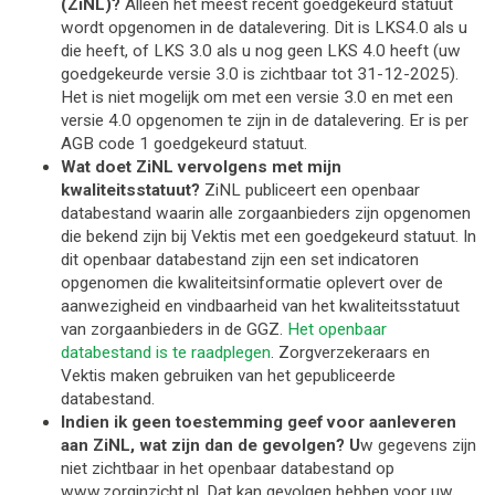
(ZiNL)?
Alleen het meest recent goedgekeurd statuut 
wordt opgenomen in de datalevering. Dit is LKS4.0 als u 
die heeft, of LKS 3.0 als u nog geen LKS 4.0 heeft (uw 
goedgekeurde versie 3.0 is zichtbaar tot 31-12-2025). 
Het is niet mogelijk om met een versie 3.0 en met een 
versie 4.0 opgenomen te zijn in de datalevering. Er is per 
AGB code 1 goedgekeurd statuut. 
Wat doet ZiNL vervolgens met mijn 
kwaliteitsstatuut?
 ZiNL publiceert een openbaar 
databestand waarin alle zorgaanbieders zijn opgenomen 
die bekend zijn bij Vektis 
met een goedgekeurd statuut. In 
dit openbaar databestand zijn een set indicatoren 
opgenomen die kwaliteitsinformatie oplevert over de 
aanwezigheid en vindbaarheid van het kwaliteitsstatuut 
van zorgaanbieders in de GGZ. 
Het openbaar 
databestand is
 te raadplegen
. Zorgverzekeraars en 
Vektis maken gebruiken van het gepubliceerde 
databestand.
Indien ik geen toestemming geef voor aanleveren 
aan ZiNL, wat zijn dan de gevolgen?
 U
w gegevens zijn 
niet zichtbaar in het openbaar databestand op 
www.zorginzicht.nl
. Dat kan gevolgen hebben voor uw 