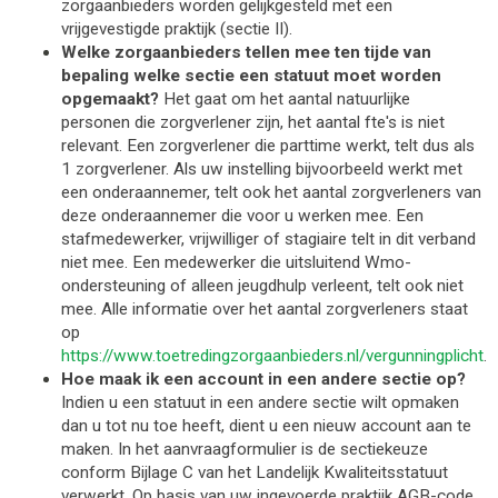
zorgaanbieders worden gelijkgesteld met een
vrijgevestigde praktijk (sectie II).
Welke zorgaanbieders tellen mee ten tijde van
bepaling welke sectie een statuut moet worden
opgemaakt?
Het gaat om het aantal natuurlijke
personen die zorgverlener zijn, het aantal fte's is niet
relevant. Een zorgverlener die parttime werkt, telt dus als
1 zorgverlener. Als uw instelling bijvoorbeeld werkt met
een onderaannemer, telt ook het aantal zorgverleners van
deze onderaannemer die voor u werken mee. Een
stafmedewerker, vrijwilliger of stagiaire telt in dit verband
niet mee. Een medewerker die uitsluitend Wmo-
ondersteuning of alleen jeugdhulp verleent, telt ook niet
mee. Alle informatie over het aantal zorgverleners staat
op
https://www.toetredingzorgaanbieders.nl/vergunningplicht
.
Hoe maak ik een account in een andere sectie op?
Indien u een statuut in een andere sectie wilt opmaken
dan u tot nu toe heeft, dient u een nieuw account aan te
maken.
In het aanvraagformulier is de sectiekeuze
conform Bijlage C van het Landelijk Kwaliteitsstatuut
verwerkt. Op basis van uw ingevoerde praktijk AGB-code