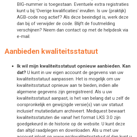
BIG-nummer is toegestaan. Eventuele extra registraties
kunt u bij 'Overige kwalificaties' invullen. Is uw (praktijk)
AGB-code nog actief? Als deze beeindigd is, werk deze
dan bij of verwijder de code. Blijft de foutmelding
verschijnen? Neem dan contact op met de helpdesk via
e-mail.
Aanbieden kwaliteitsstatuut
Ik wil mijn kwaliteitsstatuut opnieuw aanbieden. Kan 
dat?
U kunt in uw eigen account de gegevens van uw 
kwaliteitsstatuut aanpassen. 
Het is mogelijk om uw 
kwaliteitsstatuut opnieuw aan te bieden, indien alle 
algemene gegevens zijn geregistreerd. 
Als u uw 
kwaliteitsstatuut aanpast, is het van belang dat u zelf de 
oorspronkelijk en gewijzigde versie(s) van uw statuut 
inclusief mutatiedatum archiveert. Mediquest bewaart 
kwaliteitsstatuten die vanaf het format LKS 3.0 zijn 
goedgekeurd in de historie op de website. U kunt deze 
dan altijd raadplegen en downloaden. Als u met uw 
account inlogt op www.ggzkwaliteitsstatuut.nl dan kunt u 