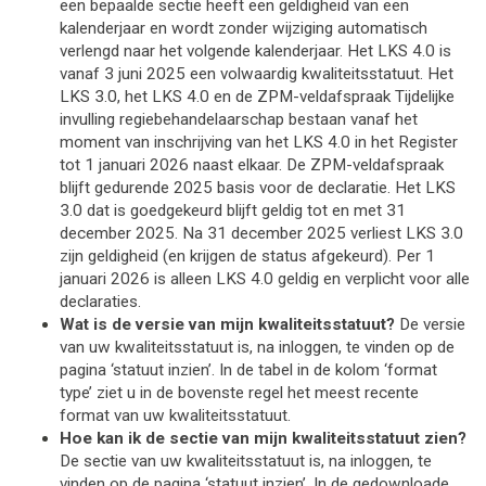
een bepaalde sectie heeft een geldigheid van een 
kalenderjaar en wordt zonder wijziging automatisch 
verlengd naar het volgende kalenderjaar. Het LKS 4.0 is 
vanaf 3 juni 2025 een volwaardig kwaliteitsstatuut. Het 
LKS 3.0, het LKS 4.0 en de ZPM-veldafspraak Tijdelijke 
invulling regiebehandelaarschap bestaan vanaf het 
moment van inschrijving van het LKS 4.0 in het Register 
tot 1 januari 2026 naast elkaar. De ZPM-veldafspraak 
blijft gedurende 2025 basis voor de declaratie. Het LKS 
3.0 dat is goedgekeurd blijft geldig tot en met 31 
december 2025. Na 31 december 2025 verliest LKS 3.0 
zijn geldigheid (en krijgen de status afgekeurd). 
Per 1
januari 2026 is alleen LKS 4.0 geldig en verplicht voor alle
declaraties.
Wat is de versie van mijn kwaliteitsstatuut? 
De versie 
van uw kwaliteitsstatuut is, na inloggen, te vinden op de 
pagina ‘statuut inzien’. In de tabel in de kolom ‘format 
type’ ziet u in de bovenste regel het meest recente 
format van uw kwaliteitsstatuut. 
Hoe kan ik de sectie van mijn kwaliteitsstatuut zien? 
De sectie van uw kwaliteitsstatuut is, na inloggen, te 
vinden op de pagina ‘statuut inzien’. In de gedownloade 