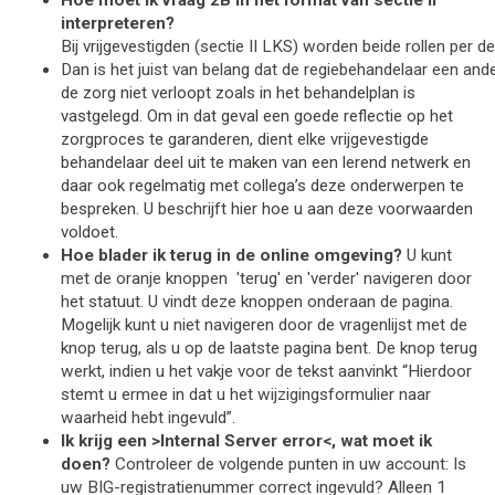
Hoe moet ik vraag 2B in het format van sectie II
interpreteren?
B
ij vrijgevestigden (sectie II LKS) worden beide rollen per d
Dan is het juist van belang dat de regiebehandelaar een and
de zorg niet verloopt zoals in het behandelplan is
vastgelegd. Om in dat geval een goede reflectie op het
zorgproces te garanderen, dient elke vrijgevestigde
behandelaar deel uit te maken van een lerend netwerk en
daar ook regelmatig met collega’s deze onderwerpen te
bespreken. U beschrijft hier hoe u aan deze voorwaarden
voldoet.
Hoe blader ik terug in de online omgeving?
U kunt
met de oranje knoppen 'terug' en 'verder' navigeren door
het statuut. U vindt deze knoppen onderaan de pagina.
Mogelijk kunt u niet navigeren door de vragenlijst met de
knop terug, als u op de laatste pagina bent. De knop terug
werkt, indien u het vakje voor de tekst
aanvinkt
“Hierdoor
stemt u ermee in dat u het wijzigingsformulier naar
waarheid hebt ingevuld”.
Ik krijg een >Internal Server error<, wat moet ik
doen?
Controleer de volgende punten in uw account: Is
uw BIG-registratienummer correct ingevuld? Alleen 1