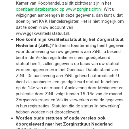
Kamer van Koophandel, zal dit zichtbaar zijn in het
openbaar databestand op www.zorginzicht.nl
. Wilt u
wijzigingen aanbrengen in deze gegevens, dan kunt u dat
doen bij het KVK Handelsregister. Het is
niet
mogelijk om
dat te doen in uw account van
www.ggzkwaliteitsstatuut.nl.
Hoe komt mijn kwaliteitsstatuut bij het Zorginstituut 
Nederland (ZiNL)?
 Indien u toestemming heeft gegeven 
voor doorlevering van uw gegevens aan ZiNL, 
u bekend 
bent in de Vektis registratie
 en u een goedgekeurd 
statuut heeft, zullen gegevens op basis van uw statuut 
worden opgenomen in het Openbaar Databestand van 
ZiNL. De aanlevering aan ZiNL gebeurt automatisch. U 
dient als aanbieder een goedgekeurd statuut te hebben 
op de 14e van de maand. Aanlevering door Mediquest en 
publicatie door ZiNL volgt tussen 15-18e van de maand. 
Zorgverzekeraars en Vektis verwerken erna de gegevens 
in hun registraties. Statuten die de status 'in bewerking' 
hebben worden niet doorgeleverd. 
Worden oude statuten of oude versies ook 
doorgeleverd naar het Zorginstituut Nederland 