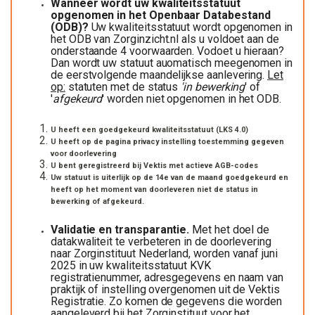
Wanneer wordt uw kwaliteitsstatuut
opgenomen in het Openbaar Databestand
(ODB)?
Uw kwaliteitsstatuut wordt opgenomen in
het ODB van Zorginzicht.nl als u voldoet aan de
onderstaande 4 voorwaarden. Vodoet u hieraan?
Dan wordt uw statuut auomatisch meegenomen in
de eerstvolgende maandelijkse aanlevering.
Let
op:
statuten met de status
'in bewerking
' of
'
afgekeurd
' worden niet opgenomen in het ODB.
U heeft een goedgekeurd kwaliteitsstatuut (LKS 4.0)
U heeft op de pagina privacy instelling toestemming gegeven
voor doorlevering
U bent geregistreerd bij Vektis met actieve AGB-codes
Uw statuut is uiterlijk op de 14e van de maand goedgekeurd en
heeft op het moment van doorleveren niet de status in
bewerking of afgekeurd.
Validatie en transparantie.
Met het doel de
datakwaliteit te verbeteren in de doorlevering
naar Zorginstituut Nederland, worden vanaf juni
2025 in uw kwaliteitsstatuut KVK
registratienummer, adresgegevens en naam van
praktijk of instelling overgenomen uit de Vektis
Registratie. Zo komen de gegevens die worden
aangeleverd bij het Zorginstituut voor het